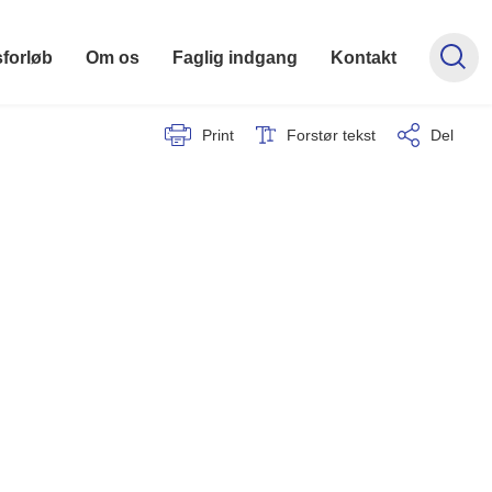
forløb
Om os
Faglig indgang
Kontakt
Print
Forstør tekst
Del