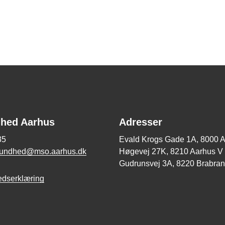
hed Aarhus
Adresser
35
Evald Krogs Gade 1A, 8000 
sundhed@mso.aarhus.dk
Høgevej 27K, 8210 Aarhus V
Gudrunsvej 3A, 8220 Brabra
edserklæring