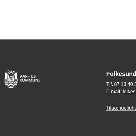
Folkesund
Tlf. 87 13 40 
E-mail:
folke
Tilgængeligh