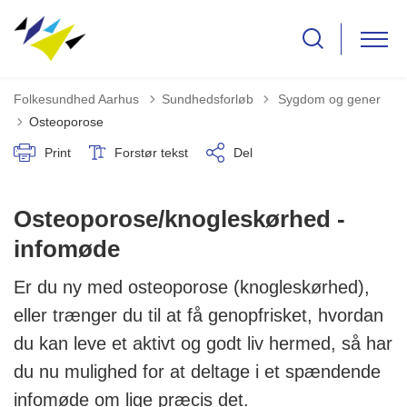
Tilbage til
Folkesundhed Aarhus
Sundhedsforløb
Sygdom og gener
Osteoporose
Print
Forstør tekst
Del
Osteoporose/knogleskørhed -
infomøde
Er du ny med osteoporose (knogleskørhed),
eller trænger du til at få genopfrisket, hvordan
du kan leve et aktivt og godt liv hermed, så har
du nu mulighed for at deltage i et spændende
infomøde om lige præcis det.