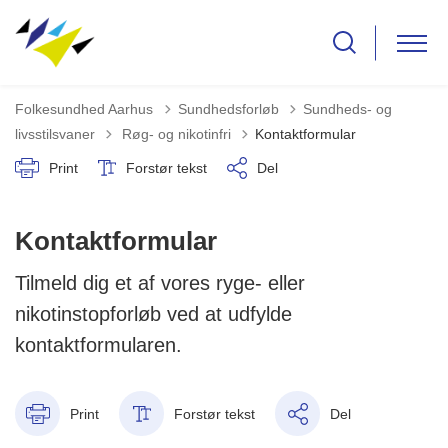
Folkesundhed Aarhus
Sundhedsforløb
Sundheds- og
Tilbage til
livsstilsvaner
Røg- og nikotinfri
Kontaktformular
Print
Forstør tekst
Del
Kontaktformular
Tilmeld dig et af vores ryge- eller
nikotinstopforløb ved at udfylde
kontaktformularen.
Print
Forstør tekst
Del