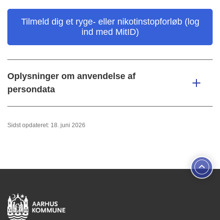
Tilmeld dig et ryge- eller nikotinstopforløb (log
ind med MitID)
Oplysninger om anvendelse af
persondata
Sidst opdateret: 18. juni 2026