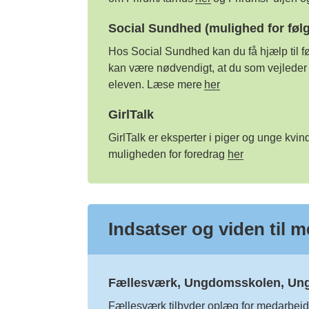
Social Sundhed (mulighed for føl
Hos Social Sundhed kan du få hjælp til føl
kan være nødvendigt, at du som vejleder
eleven.
Læse
m
ere
her
GirlTalk
GirlTalk
er eksperter
i piger og unge kvind
muligheden for foredrag
her
Indsatser og viden til 
Fællesværk, Ungdomsskolen, Un
Fællesværk
tilbyder oplæg for medarbejd