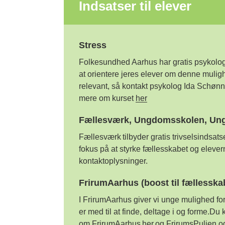
Indsatser til elever
Stress
Folkesundhed Aarhus
har
gratis psykolo
at orientere jeres elever om
denne
mulig
relevant, så kontakt
psykolog
Ida
Schønni
mere om kurset
her
Fællesværk, Ungdomsskolen, Ungi
Fællesværk tilbyder gratis trivselsindsat
fokus på at styrke fællesskabet og elevern
kontaktoplysninger.
FrirumAarhus (boost til fællesska
I
FrirumAarhus
giver vi unge mulighed for
er med til at finde, deltage i og
forme.Du
k
om
FrirumAarhus
her
og
FrirumsPuljen
o