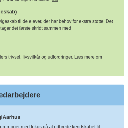
geskab)
geskab til de elever, der har behov for ekstra støtte.
Det
 tager det første skridt sammen med
ers trivsel, livsvilkår og udfordringer. Læs mere om
medarbejdere
giAarhus
ergrupper med fokus på at udbrede kendskabet til,