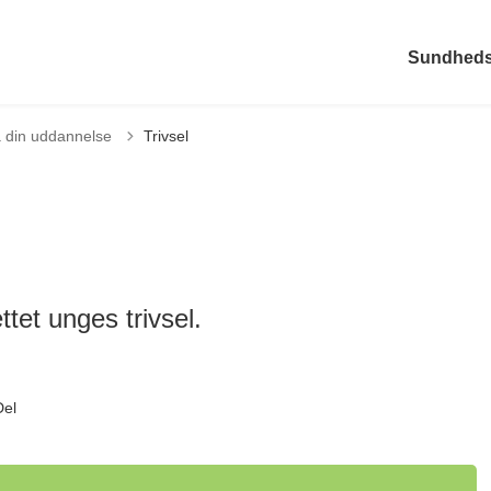
Sundheds
å din uddannelse
Trivsel
ttet unges trivsel.
Del