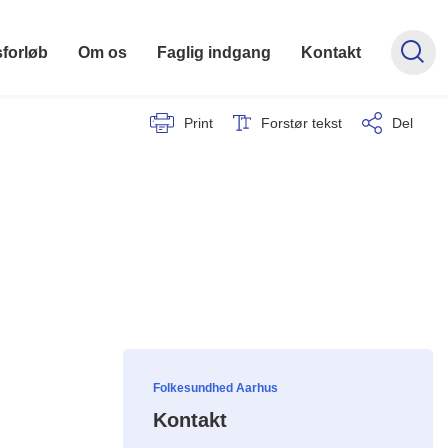
forløb
Om os
Faglig indgang
Kontakt
Print
Forstør tekst
Del
Folkesundhed Aarhus
Kontakt