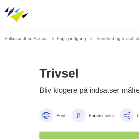
Tilbage til
Folkesundhed Aarhus
Faglig indgang
Sundhed og trivsel p
Trivsel
Bliv klogere på indsatser målre
Print
Forstør tekst