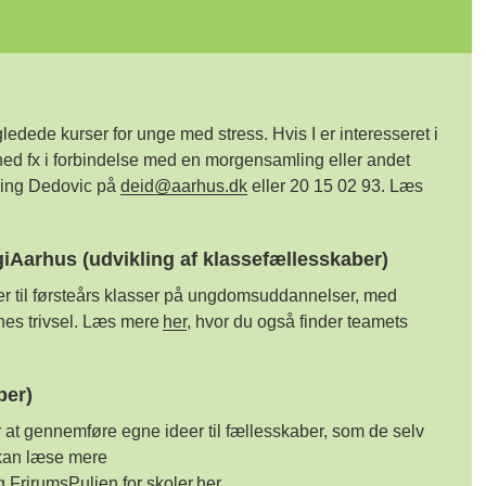
gledede
kurser for unge med stress.
Hvis I er interesseret i
hed
fx i forbindelse med en morgensamling eller andet
ng Dedovic på
deid@aarhus.dk
eller 20 15 02 93
.
Læs
Aarhus (udvikling af klassefællesskaber)
ser til førsteårs klasser på ungdomsuddannelser, med
es trivsel.
Læs mere
her
, hvor du også finder teamets
ber)
 at gennemføre egne ideer til fællesskaber, som de selv
an læse mere
g
FrirumsPuljen
for skoler
her